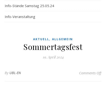
Info-Stände Samstag 25.05.24
Info-Veranstaltung
,
AKTUELL
ALLGEMEIN
Sommertagsfest
19. April 2024
on
By
UBL-EN
Comments Off