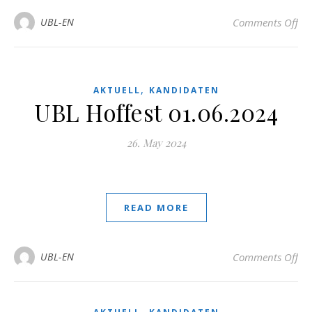
on
UBL-EN
Comments Off
,
AKTUELL
KANDIDATEN
UBL Hoffest 01.06.2024
26. May 2024
READ MORE
on 
UBL-EN
Comments Off
,