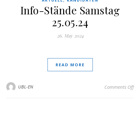
AKTUELL
KANDIDATEN
Info-Stände Samstag
25.05.24
26. May 2024
READ MORE
on
UBL-EN
Comments Off